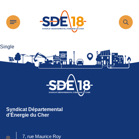
Single
Le SDE18
Missions
Actualités
Syndicat Départemental
d'Énergie du Cher
QUE RECHERCHEZ-
VOUS ?
Publications
7, rue Maurice Roy